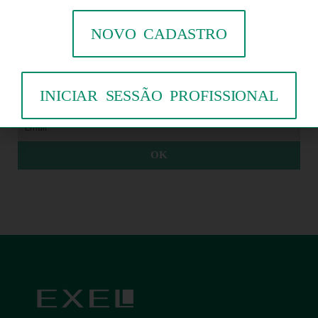
NOVO CADASTRO
INICIAR SESSÃO PROFISSIONAL
CADASTRE-SE PARA RECEBER NOVIDADES EXCLUSIVAS E PROMOÇÕES
OK