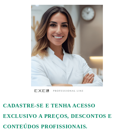
credenciado?
O conteúdo que você tentou acessar é exclusivo para
profissionais da beleza. Para prosseguir, é necessário estar
logado na plataforma. Se você já é registrado, clique em
"Iniciar sessão". Se ainda não faz parte, clique em
"Registrar-se" e junte-se à nossa comunidade de
profissionais.
Iniciar sessão
CADASTRE-SE E TENHA ACESSO
EXCLUSIVO A PREÇOS, DESCONTOS E
Registrar-se
CONTEÚDOS PROFISSIONAIS.