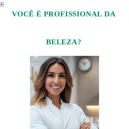
VOCÊ É PROFISSIONAL DA
BELEZA?
Creme de pentear
R$
111.00
Em até 3x de
R$
37.00
sem juros
Adicionar ao carrinho
Exibindo um único resultado