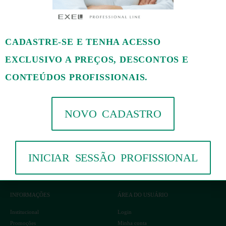
CADASTRE-SE PARA RECEBER NOVIDADES EXCLUSIVAS E PROMOÇÕES
CADASTRE-SE E TENHA ACESSO
EXCLUSIVO A PREÇOS, DESCONTOS E
OK
CONTEÚDOS PROFISSIONAIS.
NOVO CADASTRO
INICIAR SESSÃO PROFISSIONAL
INFORMAÇÕES
ÁREA DO USUÁRIO
Institucional
Login
Promoções
Minha conta