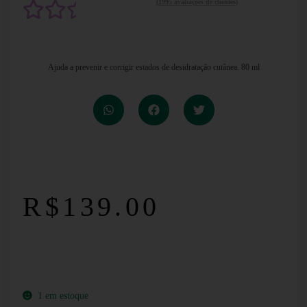
(
1995
avaliações de clientes)
Avalia
850
do
Ajuda a prevenir e corrigir estados de desidratação cutânea. 80 ml
como
2.49
de 5,
com
R$
139.00
basead
o em
avalia
1 em estoque