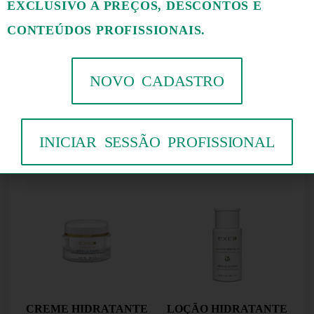
COMPONENTES PRINCIPAIS :
EXCLUSIVO A PREÇOS, DESCONTOS E
GEL DE ALOE VERA
CONTEÚDOS PROFISSIONAIS.
VITAMINA E
NOVO CADASTRO
INICIAR SESSÃO PROFISSIONAL
PRODUTOS RELACIONADOS
CREME HIDRATANTE
LOÇÃO HIDRATANTE