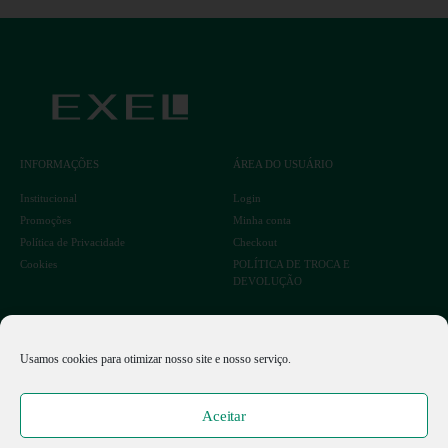
INFORMAÇÕES
ÁREA DO USUÁRIO
Institucional
Login
Promoções
Minha conta
Política de Privacidade
Checkout
Cookies
POLÍTICA DE TROCA E
DEVOLUÇÃO
Usamos cookies para otimizar nosso site e nosso serviço.
SIGA A GENTE NAS NOSSAS REDES SOCIAIS
Aceitar