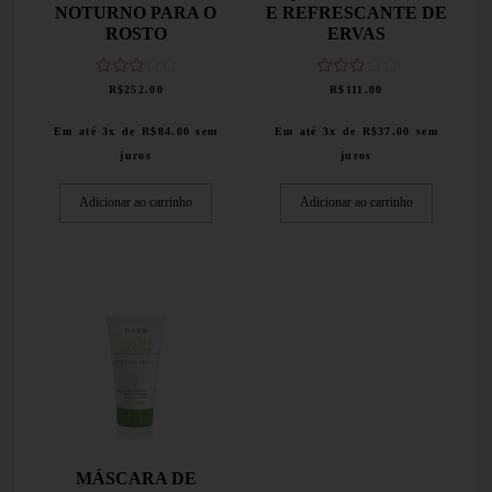
NOTURNO PARA O
E REFRESCANTE DE
ROSTO
ERVAS
Avaliaç
Avaliaç
R$
252.00
R$
111.00
ão
2.94
ão
2.94
Em até 3x de
R$
84.00
sem
Em até 3x de
R$
37.00
sem
de 5
de 5
juros
juros
Adicionar ao carrinho
Adicionar ao carrinho
MÁSCARA DE